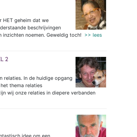
ar HET geheim dat we
nderstaande beschrijvingen
n inzichten noemen. Geweldig toch!
>> lees
L 2
n relaties. In de huidige opgang
 het thema relaties
jn wij onze relaties in diepere verbanden
ntastisch idee om een