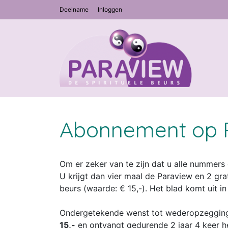
Deelname
Inloggen
Abonnement op 
Om er zeker van te zijn dat u alle nummers
U krijgt dan vier maal de Paraview en 2 gra
beurs (waarde: € 15,-). Het blad komt uit in
Ondergetekende wenst tot wederopzegging
15,-
en ontvangt gedurende 2 jaar 4 keer h