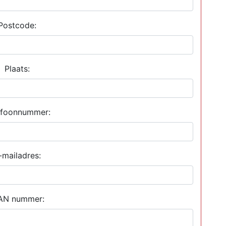
Postcode:
Plaats:
efoonnummer:
-mailadres:
AN nummer: