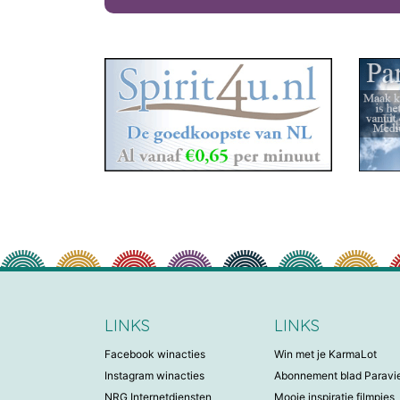
LINKS
LINKS
Facebook winacties
Win met je KarmaLot
Instagram winacties
Abonnement blad Parav
NRG Internetdiensten
Mooie inspiratie filmpjes